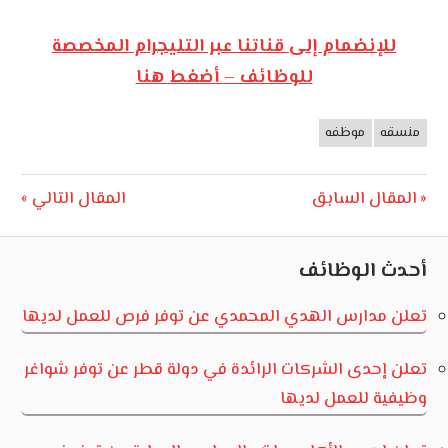
للإنضمام إلى قناتنا عبر التليجرام المخصصة
للوظائف – أضغط هنا
منسقه
موظفه
وظائف
الأردن
تصفّح
Next
Previous
المقال السابق
المقال التالي
Post:
Post:
المقالات
أحدث الوظائف
تعلن مدارس الهدي المحمدي عن توفر فرص للعمل لديها
تعلن إحدى الشركات الرائدة في دولة قطر عن توفر شواغر
وظيفية للعمل لديها