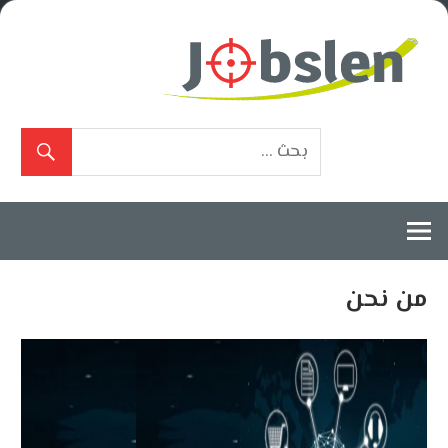
Ski
t
conten
بوابة
الوظائف
المعتمدة
من نحن