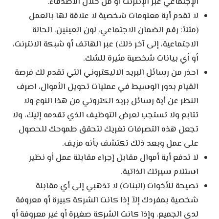
الإجتماعي عبر الإنترنت أو من خلال الأصدقاء.
لا تقدم أية معلومات شخصية لا علاقة لها بالعمل
(مثلاً: رقم الضمان الاجتماعي، لون العينين، الحالة
الاجتماعية، إلى آخر ذلك) عبر الهاتف أو شبكة الانترنت،
أو أي بيانات شخصية مثيرة للشك.
احذر من رسائل البريد الاليكتروني التي تقدم لك فرصة
القيام بدور الوسيط في عمليات تحويل الأموال، اصرف
النظر عن أية رسائل بريد الكتروني من هذا النوع ولا
تتابع ولا تستجب لعرض التوظيف الذي تقدمه إليك، ولا
تجعل هذه التصرفات تغريك لتحقق طموحك للحصول
على عمل وبعد ذلك تكتشف بأنه مزيف.
لا تدفع أية أموال مقابل إجراء مقابلة عمل أو نظير
استلام سيرتك الذاتية.
نصيحة للأخوات (البنات) لا تذهبي إلى أي مقابلة
شخصية بمفردك إلاّ إذا كانت الشركة كبيرة أو معروفة
لدى الجميع، وإذا كانت الشركة صغيرة أو غير معروفة أو