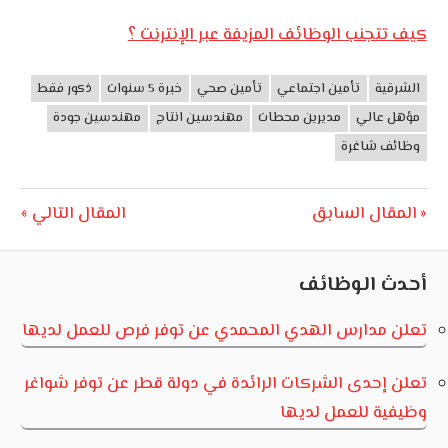
كيف تتجنب الوظائف المزيفة عبر الإنترنت ؟
الشرقية
تأمين اجتماعي
تأمين صحي
خبرة 5 سنوات
ذكور فقط
مصر
مؤهل عالي
مديرين محطات
مهندسين انتاج
مهندسين جودة
وظائف شاغرة
تصفّح
Next
Previous
المقال السابق
المقال التالي
Post:
Post:
المقالات
أحدث الوظائف
تعلن مدارس الهدي المحمدي عن توفر فرص للعمل لديها
تعلن إحدى الشركات الرائدة في دولة قطر عن توفر شواغر
وظيفية للعمل لديها