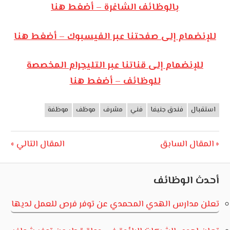
بالوظائف الشاغرة – أضغط هنا
للإنضمام إلى صفحتنا عبر الفيسبوك – أضغط هنا
للإنضمام إلى قناتنا عبر التليجرام المخصصة
للوظائف – أضغط هنا
استقبال
فندق جنيفا
فني
مشرف
موظف
موظفة
وظائف
الأردن
تصفّح
Next
Previous
المقال السابق
المقال التالي
Post:
Post:
المقالات
أحدث الوظائف
تعلن مدارس الهدي المحمدي عن توفر فرص للعمل لديها