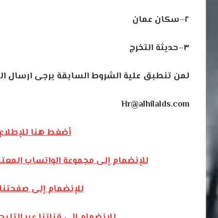
٢
–
سكان
عمان
٣
–
حديثة
التخرج
لمن
تنطبق
علية
الشروط
السابقة
يرجى
ارسال
ال
Hr@alhilalds.com
أضغط هنا للإطلاع 
للإنضمام إلى مجموعة الواتساب المعت
للإنضمام إلى صفحتنا
للإنضمام إلى قناتنا عبر التل