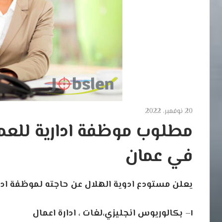
20 نوفمبر، 2022
مطلوب موظفة ادارية للعم
في عمان
يعلن
مستودع
ادوية
الهلال
عن
حاجته
لموظفة
ادا
١
–
بكالوريوس
انجليزي،لغات
،
ادارة
اعمال