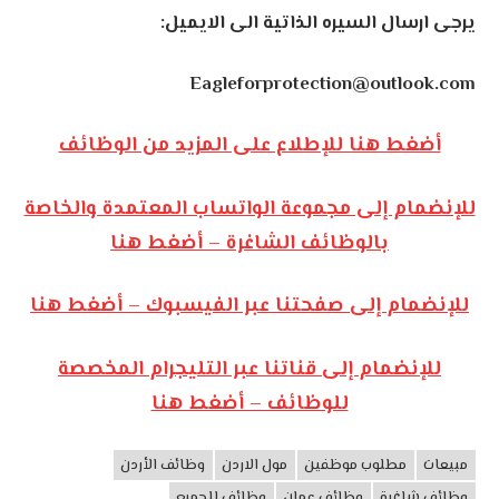
السيره
الذاتية
الى
الايميل:
Eagleforprotection@o
نا للإطلاع على المزيد من الوظائف
إلى مجموعة الواتساب المعتمدة والخاصة
الوظائف الشاغرة – أضغط هنا
 إلى صفحتنا عبر الفيسبوك – أضغط هنا
ام إلى قناتنا عبر التليجرام المخصصة
للوظائف – أضغط هنا
وب موظفين
مول الاردن
وظائف الأردن
وظائف عمان
وظائف للجميع