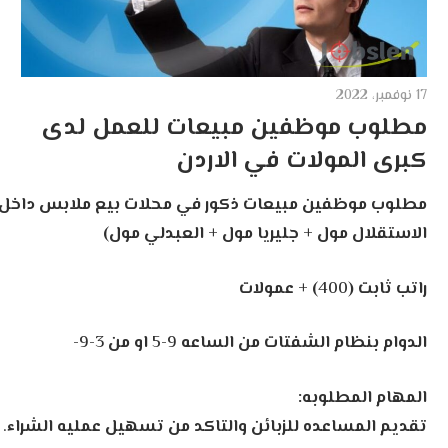
موظفين مبيعات للعمل لدى
مولات في الاردن
ظفين
مبيعات
ذكور
في
محلات
بيع
ملابس
داخل
(ستي
مول
+
مول
+
جليريا مول
+
العبدلي
مول)
400
)
+
عمولات
م
الشفتات
من
الساعه
9-5
او
من
3-9-
طلوبه:
اعده
للزبائن
والتاكد
من
تسهيل
عمليه
الشراء
.