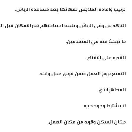
ة الملابس
لمكانها
بعد
مساعده
الزبائن
.
ضى
الزبائن
وتلبيه
احتياجتهم
قدر
الامكان
قبل
المغادرة.
ه
في
المتقدمين:
الاقناع
.
العمل
ضمن
فريق
عمل
واحد
.
ق
.
جود
خبره
.
ن
وقربه
من
مكان
العمل
.