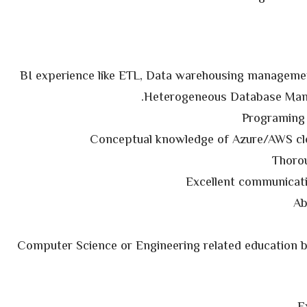
BI experience like ETL, Data warehousing managemen
Heterogeneous Database Mana
Programing
Conceptual knowledge of Azure/AWS clo
Thorou
Excellent communicati
Ab
Computer Science or Engineering related education 