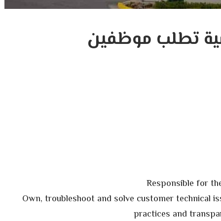
ية تطلب موظفين
Responsible for th
Own, troubleshoot and solve customer technical iss
practices and transpa