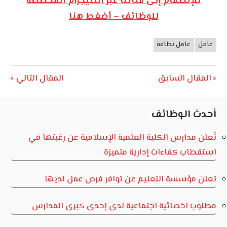
للإنضمام إلى قناتنا عبر التليجرام المخصصة
للوظائف – أضغط هنا
عامل
عامل نظافة
وظائف
الأردن
تصفّح
Next
Previous
المقال السابق
المقال التالي
Post:
Post:
المقالات
أحدث الوظائف
تُعلن مدارس الكلية العلمية الإسلامية عن رغبتها في
استقطاب كفاءات إدارية متميزة
تعلن مؤسسة التعليم عن توافر فرص عمل لديها
مطلوب اخصائية اجتماعية لدى إحدى كبرى المدارس