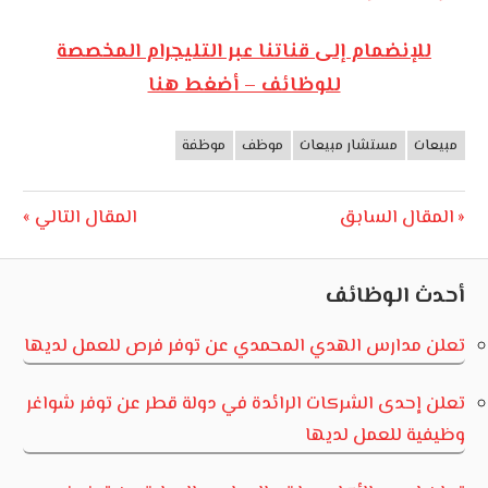
للإنضمام إلى قناتنا عبر التليجرام المخصصة
للوظائف – أضغط هنا
مبيعات
مستشار مبيعات
موظف
موظفة
وظائف
الأردن
تصفّح
Next
Previous
المقال السابق
المقال التالي
Post:
Post:
المقالات
أحدث الوظائف
تعلن مدارس الهدي المحمدي عن توفر فرص للعمل لديها
تعلن إحدى الشركات الرائدة في دولة قطر عن توفر شواغر
وظيفية للعمل لديها