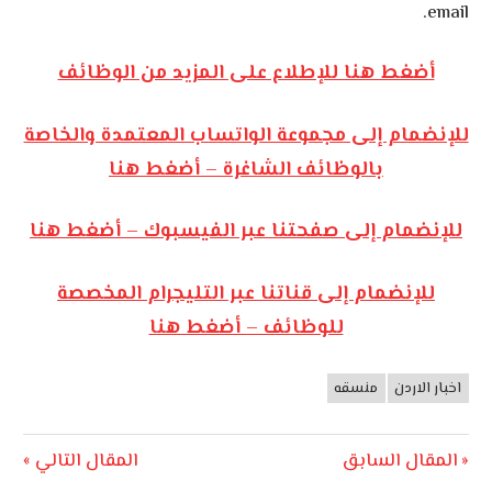
email.
أضغط هنا للإطلاع على المزيد من الوظائف
للإنضمام إلى مجموعة الواتساب المعتمدة والخاصة
بالوظائف الشاغرة – أضغط هنا
للإنضمام إلى صفحتنا عبر الفيسبوك – أضغط هنا
للإنضمام إلى قناتنا عبر التليجرام المخصصة
للوظائف – أضغط هنا
اخبار الاردن
منسقه
وظائف
الأردن
تصفّح
Next
Previous
المقال السابق
المقال التالي