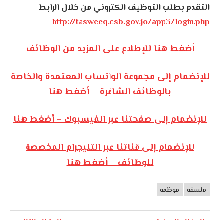
التقدم بطلب التوظيف الكتروني من خلال الرابط
http://tasweeq.csb.gov.jo/app3/login.php
أضغط هنا للإطلاع على المزيد من الوظائف
للإنضمام إلى مجموعة الواتساب المعتمدة والخاصة
بالوظائف الشاغرة – أضغط هنا
للإنضمام إلى صفحتنا عبر الفيسبوك – أضغط هنا
للإنضمام إلى قناتنا عبر التليجرام المخصصة
للوظائف – أضغط هنا
منسقه
موظفه
وظائف
الأردن