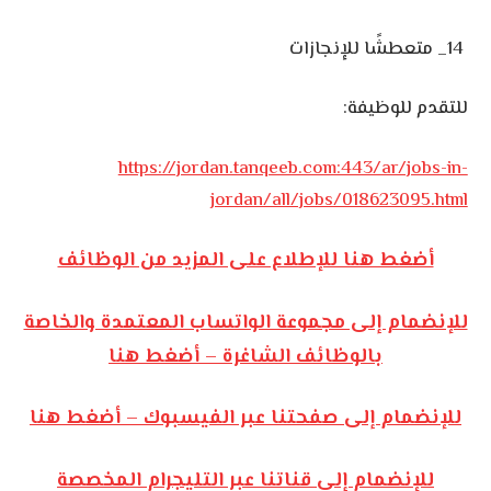
14_ متعطشًا للإنجازات
للتقدم للوظيفة:
https://jordan.tanqeeb.com:443/ar/jobs-in-
jordan/all/jobs/018623095.html
أضغط هنا للإطلاع على المزيد من الوظائف
للإنضمام إلى مجموعة الواتساب المعتمدة والخاصة
بالوظائف الشاغرة – أضغط هنا
للإنضمام إلى صفحتنا عبر الفيسبوك – أضغط هنا
للإنضمام إلى قناتنا عبر التليجرام المخصصة