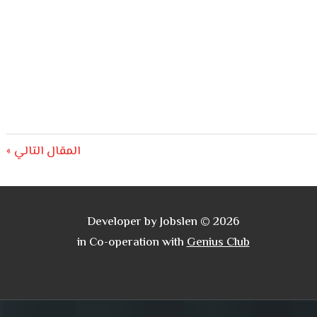
Next
المقال التالي
Post:
Developer by Jobslen © 2026
in Co-operation with
Genius Club