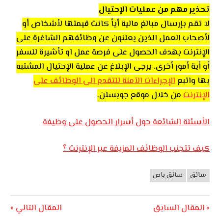
تحذير مهم من عمليات الإحتيال
لا تقم بإرسال مبالغ مالية أياً كانت قيمتها لأشخاص أو
لأصحاب العمل الذين يعلنون عن وظائفهم الشاغرة على
الإنترنت بهدف الحصول على فرصة عمل او تأشيرة للسفر
أو أية أمور أخرى. يرجى الإبلاغ عن عملية الإحتيال المشتبه
بها واتبع
الإجراءات الآمنة للتقدم الى الوظائف على
الإنترنت
من خلال موقع جوبسلن.
الأسئلة الشائعة حول أسرار الحصول على وظيفة
كيف تتجنب الوظائف المزيفة عبر الإنترنت ؟
سائق
سائق باص
وظائف
الأردن
تصفّح
Next
Previous
المقال السابق
المقال التالي