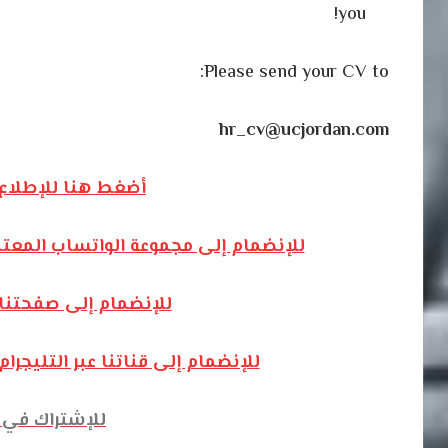
you!
Please send your CV to:
hr_cv@ucjordan.com
أضغط هنا للإطلاع 
للإنضمام إلى مجموعة الواتساب المعت
للإنضمام إلى صفحتنا
للإنضمام إلى قناتنا عبر التليج
للإشتراك في ق