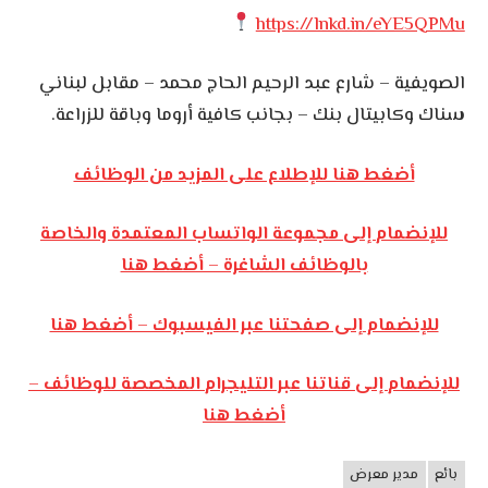
https://lnkd.in/eYE5QPMu
الصويفية – شارع عبد الرحيم الحاج محمد – مقابل لبناني
سناك وكابيتال بنك – بجانب كافية أروما وباقة للزراعة.
أضغط هنا للإطلاع على المزيد من الوظائف
للإنضمام إلى مجموعة الواتساب المعتمدة والخاصة
بالوظائف الشاغرة – أضغط هنا
للإنضمام إلى صفحتنا عبر الفيسبوك – أضغط هنا
للإنضمام إلى قناتنا عبر التليجرام المخصصة للوظائف –
أضغط هنا
بائع
مدير معرض
وظائف