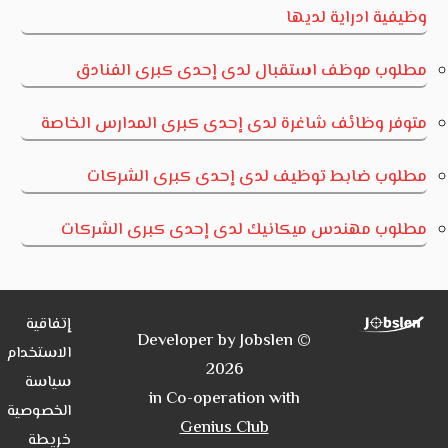
وظيفية ادراية لديها
مطلوب موظف استقبال لدى إحدى كبرى الفنادق
متوفر وظائف شاغرة لدى إحدى كبرى المدارس الخاصة
مطلوب ضابط توظيف لدى إحدى كبرى الشركات
مطلوب مهندس ميكانيك لدى إحدى كبرى الشركات
إتفاقية
Developer by Jobslen ©
الاستخدام
2026
سياسة
in Co-operation with
الخصوصية
Genius Club
خريطة