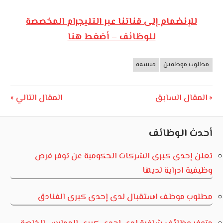
للإنضمام إلى قناتنا عبر التليجرام المخصصة
للوظائف – أضغط هنا
مطلوب موظفين
منسقه
وظائف
الأردن
تصفّح
Next
Previous
المقال السابق
المقال التالي
Post:
Post:
المقالات
أحدث الوظائف
تعلن إحدى كبرى الشركات الحكومبة عن توفر فرص
وظيفية ادراية لديها
مطلوب موظف استقبال لدى إحدى كبرى الفنادق