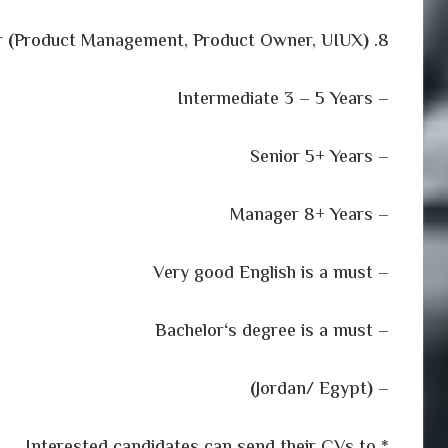
(
Product Management, Product Owner, UIUX
)
8. Product Owner/ Product Manager
– Intermediate 3 – 5 Years
– Senior 5+ Years
– Manager 8+ Years
– Very good English is a must
‘
s degree is a must
– Bachelor
)
Jordan/ Egypt
(
–