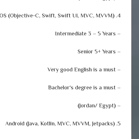
(
Objective-C, Swift, Swift UI, MVC, MVVM
)
4. iOS
– Intermediate 3 – 5 Years
– Senior 5+ Years
– Very good English is a must
‘
s degree is a must
– Bachelor
)
Jordan/ Egypt
(
–
(
Java, Kotlin, MVC, MVVM, Jetpacks
)
5. Android