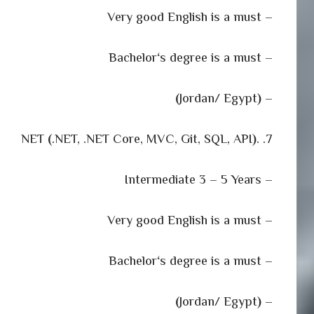
– Very good English is a must
‘
s degree is a must
– Bachelor
)
Jordan/ Egypt
(
–
(
.NET, .NET Core, MVC, Git, SQL, API
)
7. .NET
– Intermediate 3 – 5 Years
– Very good English is a must
‘
s degree is a must
– Bachelor
)
Jordan/ Egypt
(
–