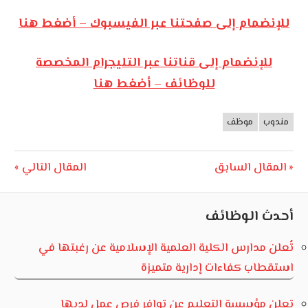
للإنضمام إلى صفحتنا عبر الفيسبوك – أضغط هنا
للإنضمام إلى قناتنا عبر التليجرام المخصصة
للوظائف – أضغط هنا
مندوب
موظف
وظائف
الأردن
تصفّح
Next
Previous
المقال السابق
المقال التالي
Post:
Post:
المقالات
أحدث الوظائف
تُعلن مدارس الكلية العلمية الإسلامية عن رغبتها في
استقطاب كفاءات إدارية متميزة
تعلن مؤسسة التعليم عن توافر فرص عمل لديها