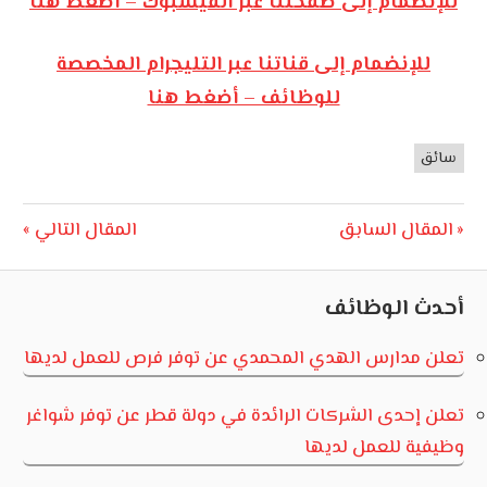
للإنضمام إلى صفحتنا عبر الفيسبوك – أضغط هنا
للإنضمام إلى قناتنا عبر التليجرام المخصصة
للوظائف – أضغط هنا
سائق
وظائف
الأردن
تصفّح
Next
Previous
المقال السابق
المقال التالي
Post:
Post:
المقالات
أحدث الوظائف
تعلن مدارس الهدي المحمدي عن توفر فرص للعمل لديها
تعلن إحدى الشركات الرائدة في دولة قطر عن توفر شواغر
وظيفية للعمل لديها