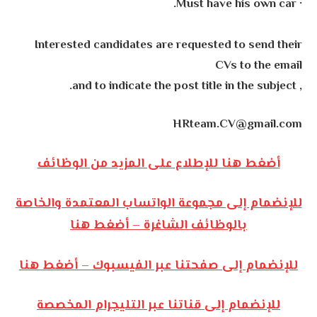
· Must have his own car.
Interested candidates are requested to send their
CVs to the email
, and to indicate the post title in the subject.
HRteam.CV@gmail.com
أضغط هنا للإطلاع على المزيد من الوظائف
للإنضمام إلى مجموعة الواتساب المعتمدة والخاصة
بالوظائف الشاغرة – أضغط هنا
للإنضمام إلى صفحتنا عبر الفيسبوك – أضغط هنا
للإنضمام إلى قناتنا عبر التليجرام المخصصة