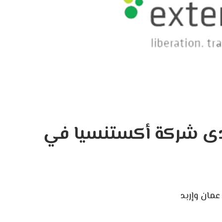
ى شركة أكستنسيا في
ان وإربد