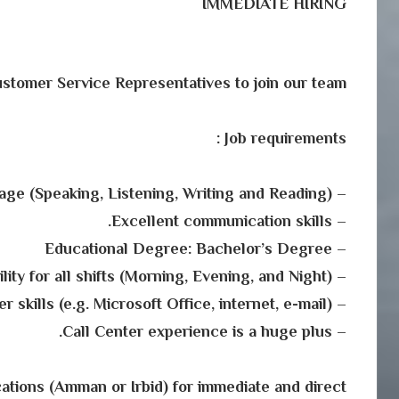
IMMEDIATE HIRING
stomer Service Representatives to join our team!
Job requirements :
– Excellent command of the English language (Speaking, Listening, Writing and Reading).
– Excellent communication skills.
– Educational Degree: Bachelor’s Degree
– Full availability for all shifts (Morning, Evening, and Night).
– Good knowledge of basic computer skills (e.g. Microsoft Office, internet, e-mail).
– Call Center experience is a huge plus.
ocations (Amman or Irbid) for immediate and direct