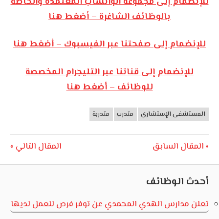
للإنضمام إلى مجموعة الواتساب المعتمدة والخاصة
بالوظائف الشاغرة – أضغط هنا
للإنضمام إلى صفحتنا عبر الفيسبوك – أضغط هنا
للإنضمام إلى قناتنا عبر التليجرام المخصصة
للوظائف – أضغط هنا
المستشفى الإستشاري
متدرب
متدربة
وظائف
الأردن
تصفّح
Next
Previous
المقال السابق
المقال التالي
Post:
Post:
المقالات
أحدث الوظائف
تعلن مدارس الهدي المحمدي عن توفر فرص للعمل لديها