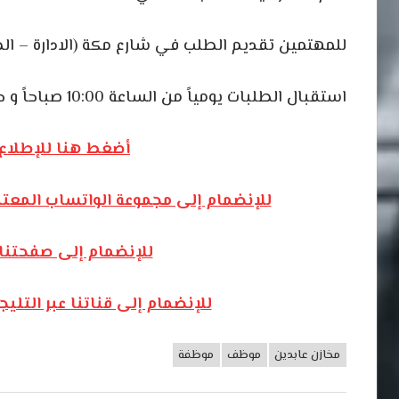
للمهتمين تقديم الطلب في شارع مكة (الادارة – الطابق الأول) – مجمع
استقبال الطلبات يومياً من الساعة 10:00 صباحاً و حتى 2:00 ظهراً فقط .
أضغط هنا للإطلاع 
للإنضمام إلى مجموعة الواتساب المعت
للإنضمام إلى صفحتنا
للإنضمام إلى قناتنا عبر التل
مخازن عابدين
موظف
موظفة
وظائف
الأردن