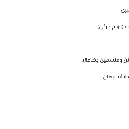
رى.
 (دوام جزئي)
ئن ومنسقين بضاعة).
ة أسبوعان.