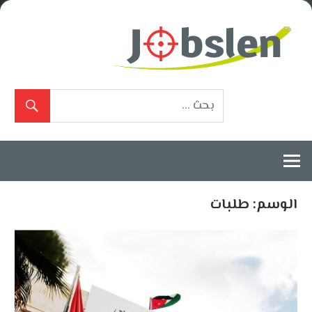
Ski
t
conten
بوابة
الوظائف
المعتمدة
الوسم:
طلبات